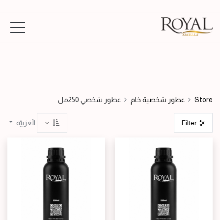
تركيز فاخر ملكي
تركيز سوبر
تركيز عالي
Store
عطور شخصية خام
عطور شخصي 250مل
الْعَرَبيّة
Filter